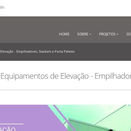
ado
HOME
SOBRE
PROJETOS
SE
evação - Empilhadores, Stackers e Porta Paletes
quipamentos de Elevação - Empilhadore